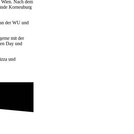
 in Wien. Nach dem
meinde Korneuburg
“ an der WU und
gerne mit der
een Day und
izza und